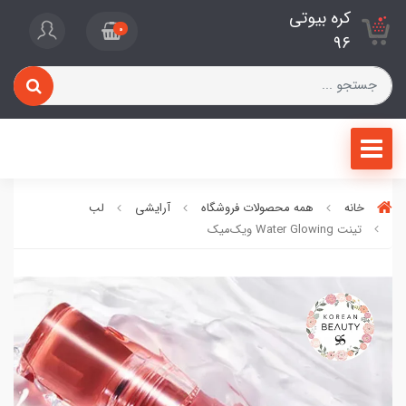
کره بیوتی
0
96
خانه
همه محصولات فروشگاه
آرایشی
لب
تینت Water Glowing ویک‌میک