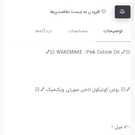
افزودن به لیست علاقمندی‌ها
توضیحات
مشخصات
دیدگاه‌ها
💅🏻 WAKEMAKE : Pink Cuticle Oil 💅🏻
💅🏻 روغن کوتیکول ناخن صورتی ویک‌میک 💅🏻
✨۸ میل✨