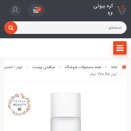
کره بیوتی
0
96
خانه
همه محصولات فروشگاه
مراقبتی پوست
تونر / اسنس 
تونر Vita B5 تیام