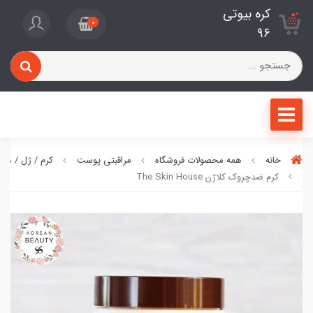
کره بیوتی
0
96
خانه
همه محصولات فروشگاه
مراقبتی پوست
کرم / ژل / ما
کرم ضدچروک کلاژن The Skin House