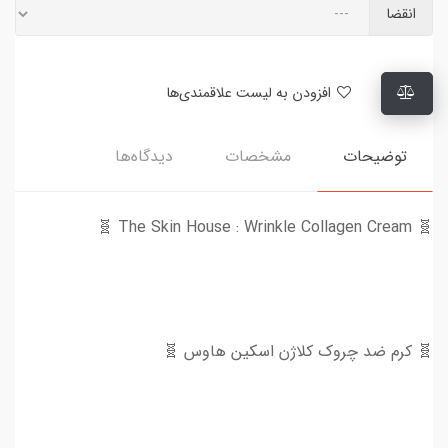
انقضا
افزودن به لیست علاقمندی‌ها
توضیحات
مشخصات
دیدگاه‌ها
🧬 The Skin House : Wrinkle Collagen Cream 🧬
🧬 کرم ضد چروک کلاژن اسکین هاوس 🧬