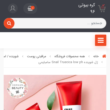
کره بیوتی
0
96
خانه
همه محصولات فروشگاه
مراقبتی پوست
شوینده / اسکر
ژل شوینده Snail Truecica low ph سامبایمی