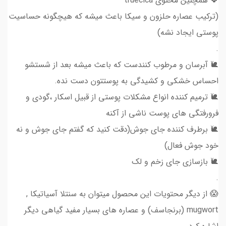
🍀 همچنین محتوی truecica
(ترکیب عصاره حلزون و سیکا باعث میشه که هیچگونه حساسیت
پوستی ایجاد نشه)
.
🐌 آبرسان و مرطوب کنندست که باعث میشه بعد از شستشو
احساس خشکی و کشیدگی به پوستتون دست نده.
🐌 ترمیم کننده انواع مشکلات پوستی از قبیل اسکار ،گودی و
فرورفتگی های پوست ناشی از آکنه
🐌 برطرف کننده جای جوش(دقت کنید که گفتم جای جوش و نه
خود جوش فعال)
🐌 بازسازی جای زخم و لک
.
😱 از دیگر محتویات این محصول میتوان به سنتلا آسیاتیکا ,
mugwort (برنجاسف) و عصاره های بسیار مفید گیاهی دیگر