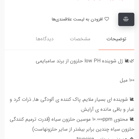
افزودن به لیست علاقمندی‌ها
توضیحات
مشخصات
دیدگاه‌ها
🌿🐌 ژل شوینده low PH حلزون از برند سامبایمی
100 میل
🐌 شوینده ای بسیار ملایم, پاک کننده ی آلودگی ها, ذرات گرد و
غبار و باقی مانده ی آرایش.
🐌 محتوی 10.000ppm موسین حلزون سیاه (قدرت ترمیم کنندگی
حلزون سیاه چندین برابر بیشتر از سایر حلزونهاست)