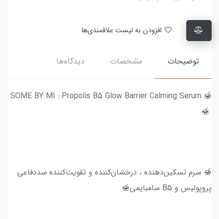
افزودن به لیست علاقمندی‌ها
توضیحات
مشخصات
دیدگاه‌ها
🍯 SOME BY MI : Propolis B5 Glow Barrier Calming Serum
🍯
🍯 سرم تسکین‌دهنده ، درخشان‌کننده و تقویت‌کننده سد‌دفاعی
پروپولیس و B5 سامبایمی🍯