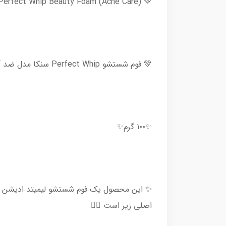
💚 SENKA x BT21 : Perfect Whip Beauty Foam (Acne Care)💚
💚 فوم شستشو Perfect Whip سنکا مدل ضد آکنه ( ادیشن BT21) 💚
✨۱۰۰ گرم✨
اصلی زیر است 👇🏻