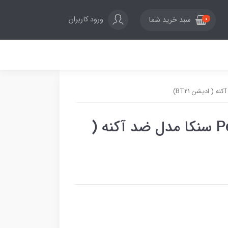
ورود کاربران
سبد خرید شما
0
فوم شستشو Perfect Whip سنکا مدل ضد آکنه (