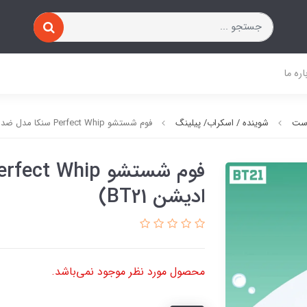
اره ما
وست
شوینده / اسکراب/ پیلینگ
فوم شستشو Perfect Whip سنکا مدل ضد آکنه ( ادیشن BT21)
ادیشن BT21)
محصول مورد نظر موجود نمی‌باشد.