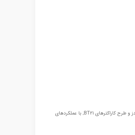
✨ این محصول یک فوم شستشو لیمیتد ادیشن از برند ژاپنی SENKA (زیر مجموعه برند Shiseido) با همکاری لاین فرندز و طرح کاراکترهای BT21; با عملکردهای