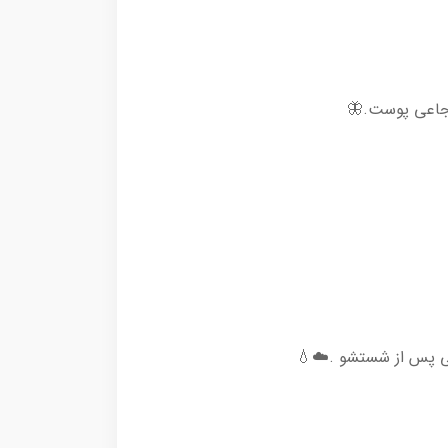
تجاعی پوست.🦋
کی پس از شستشو .☁️💧