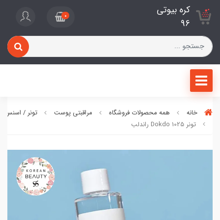
کره بیوتی
0
96
خانه
همه محصولات فروشگاه
مراقبتی پوست
تونر / اسنس 
تونر 1025 Dokdo راندلب