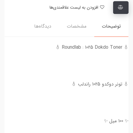
افزودن به لیست علاقمندی‌ها
توضیحات
مشخصات
دیدگاه‌ها
💧 Roundlab : 1025 Dokdo Toner 💧
💧 تونر دوکدو 1025 راندلب 💧
✨ 100 میل ✨