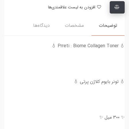
افزودن به لیست علاقمندی‌ها
توضیحات
مشخصات
دیدگاه‌ها
💧 Prreti‌ : Biome Collagen Toner 💧
💧 تونر بایوم کلاژن پرتی 💧
✨ ۳۰۰ میل ✨