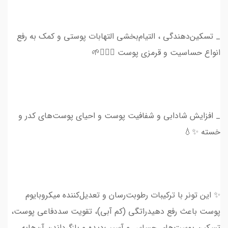
_ تسکین‌دهندگی ، التیام‌بخشی التهابات پوستی و کمک به رفع
انواع حساسیت و قرمزی پوست 💆🏻‍♀️🌱
_ افزایش‌ شادابی و شفافیت پوست و احیای پوست‌های کدر و
خسته ✨💧
✨ این تونر با ترکیبات رطوبت‌رسان و تعدیل‌کننده میکروبایوم
پوست باعث رفع دهیدراتگی (کم آبی)، تقویت سددفاعی پوست،
تسکین پوست‌های حساس و آسیب‌دیده و بازگرداندن آن‌هابه