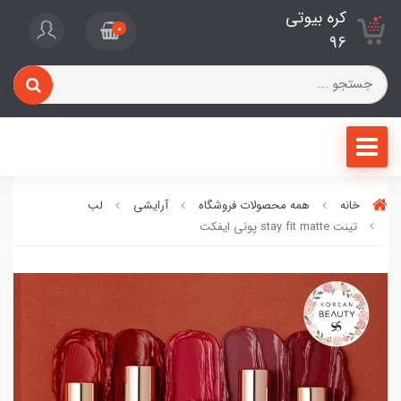
کره بیوتی
0
96
خانه
همه محصولات فروشگاه
آرایشی
لب
تینت stay fit matte پونی ایفکت