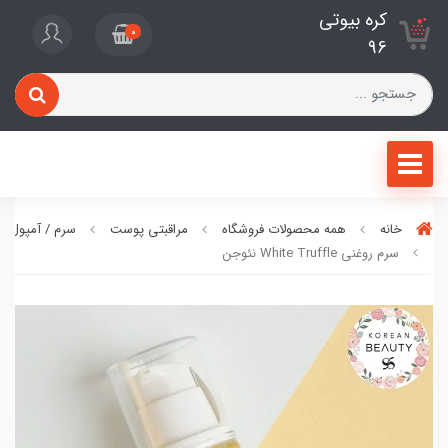
کره بیوتی
0
96
خانه
همه محصولات فروشگاه
مراقبتی پوست
سرم / آمپول / 
سرم روغنی White Truffle نئوجن