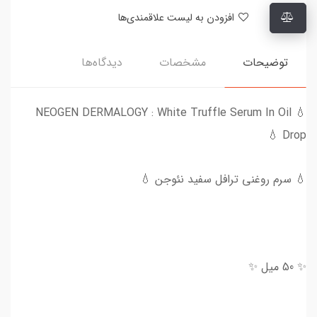
افزودن به لیست علاقمندی‌ها
توضیحات
مشخصات
دیدگاه‌ها
💧 NEOGEN DERMALOGY : White Truffle Serum In Oil
Drop 💧
💧 سرم روغنی ترافل سفید نئوجن 💧
✨ 50 میل ✨