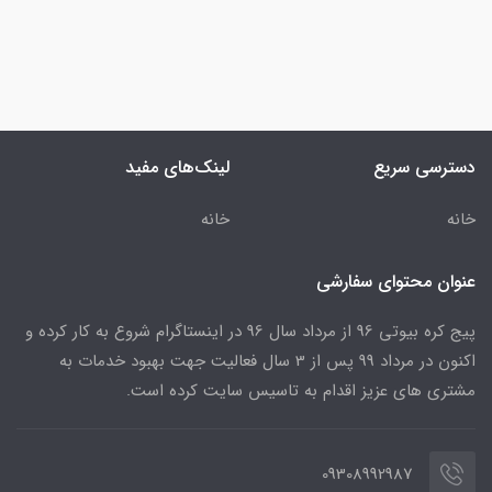
دسترسی سریع
لینک‌های مفید
خانه
خانه
عنوان محتوای سفارشی
پیج کره بیوتی 96 از مرداد سال 96 در اینستاگرام شروع به کار کرده و
اکنون در مرداد 99 پس از 3 سال فعالیت جهت بهبود خدمات به
مشتری های عزیز اقدام به تاسیس سایت کرده است.
09308992987