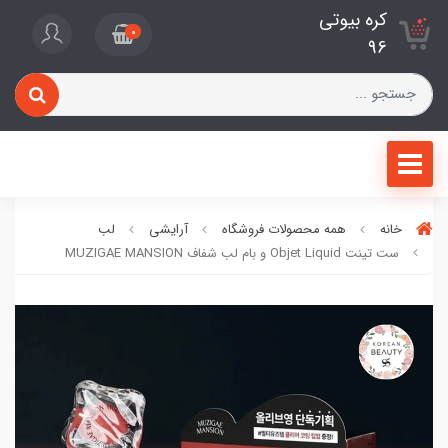
کره بیوتی
0
96
خانه
همه محصولات فروشگاه
آرایشی
لب
ست تینت Objet Liquid و بام لب شفاف MUZIGAE MANSION