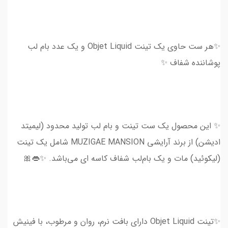
✨هر ست حاوی یک تینت Objet Liquid و یک عدد بام لب
پوشاننده شفاف ✨
✨ این محصول یک ست تینت و بام لب تولید محدود (لیمیتد
ادیشن) از برند آرایشی MUZIGAE MANSION شامل یک تینت
(لیکوئید) مات و یک بام‌لب شفاف کاسه ای می‌باشد. ✨👄🎀
✨تینت Objet Liquid دارای بافت نرم، روان و مرطوب، با فینیش