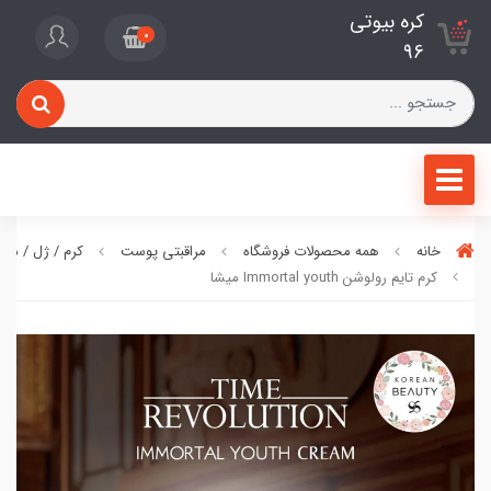
کره بیوتی
0
96
خانه
همه محصولات فروشگاه
مراقبتی پوست
کرم / ژل / ما
کرم تایم رولوشن Immortal youth میشا