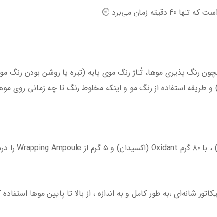
قه زمان می‌برد 🕘
 رنگ پذیری موها، تُناژ رنگ موی پایه (تیره یا روشن بودن رنگ مو) ، 
 طریقه استفاده از رنگ مو و اینکه مخلوط رنگ تا چه زمانی روی موه
👈 طریقه مصرف : 