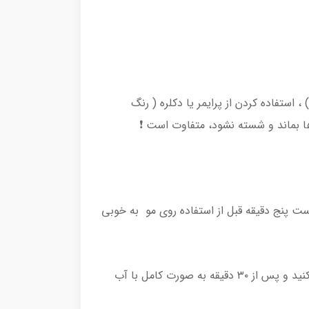
استفاده کردن از پرایمر یا دکلره ( رنگ
ا بماند و شسته نشود، متفاوت است ❗️
۴۰ گرم از Colorant (رنگ مو) ، با ۸۰ گرم Oxidant (اکسیدان) و ۵ گرم از Wrapping Ampoule را درست پنج دقیقه قبل از استفاده روی مو به خوبی
مخلوط ژل-کرمی حاصل شده را با استفاده از اپلیکاتور شانه‌ای ،به طور کامل و به اندازه ، از بالا تا پایین موها استفاده کنید و پس از ۳۰ دقیقه به صورت کامل با آب