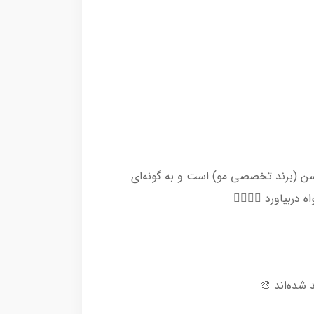
رد با بافت ژل کرمی ، از مجموعه رنگ موهای Hello Cream برند میجنگ سن (برند تخصصی مو) است و به گونه‌ای
ربیاورد 🧖🏻‍♀️✨
شده‌اند 🎨