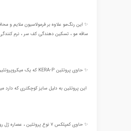
✨ این رنگ‌مو علاوه بر فرمولاسیون ملایم و م
ساقه مو ، تسکین دهندگی کف سر ، نرم کنندگ
✨ حاوی پروتئین KERA-P که یک میکروپروتئین استخراج شده از سویا و برنج است و دارای هیچ ترکیبات حیوانی‌ای نیست 🌾
این پروتئین به دلیل سایز کوچکتری که دارد میت
✨ حاوی کمپلکس ۷ نوع پروتئین ، عصاره ژل رویال و پروپولیس برای نرم‌کنندگی ، تغذیه و احیا موها 🍯💧