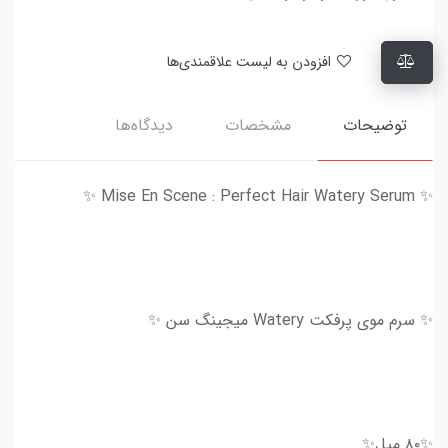
افزودن به لیست علاقمندی‌ها
توضیحات
مشخصات
دیدگاه‌ها
✨ Mise En Scene : Perfect Hair Watery Serum ✨
✨ سرم موی پرفکت Watery میجینگ سن ✨
✨۸۰ میل✨