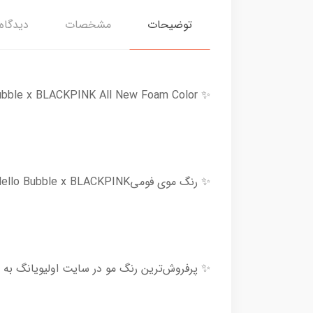
توضیحات
مشخصات
دیدگاه‌
✨ Mise En Scene : Hello Bubble x BLACKPINK All New Foam Color ✨
✨ رنگ موی فومیHello Bubble x BLACKPINK میجینگ سن ( ورژن جدید )✨
✨ پرفروش‌ترین رنگ مو در سایت اولیویانگ به