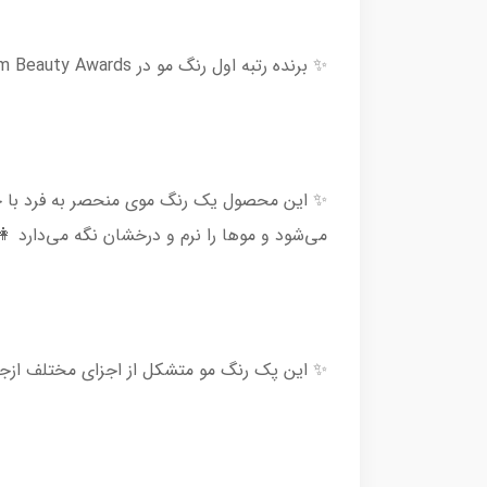
✨ برنده رتبه اول رنگ مو در Powder Room Beauty Awards 🥇🏆
✨ این محصول یک رنگ موی منحصر به فرد با حا
می‌شود و موها را نرم و درخشان نگه می‌دارد 
✨ این پک رنگ مو متشکل از اجزای مختلف ازجمله سه عدد Solution ( رنگ مو ، اکسیدان و آمپول) برای مخلوط کردن در 