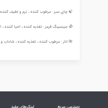
🍃 چای‌ سبز : مرطوب کننده ، نرم و لطیف کننده ،
🥀 جینسینگ قرمز : تغذیه کننده ، احیا کننده
🌺 انار : مرطوب کننده ، تغذیه کننده ، شاداب 
دسترسی سریع
لینک‌های مفید