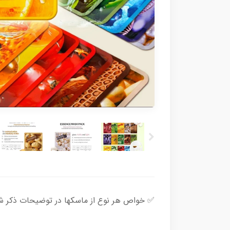
✅ خواص هر نوع از ماسکها در توضیحات ذکر شده است ✅⚠️