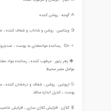
🍅 گوجه : روشن کننده
🍋 ویتامین : روشن و شاداب و شفاف کننده ، 
🔅 Q10 : رساننده موادمغذی به پوست ، ضدچروک ، کاهش دهنده روند پیری پوست ، شاداب و درخشان کننده
🐝 زهر زنبور : مرطوب کننده ، رساننده مواد 
عوامل مضر محیط
💦 اربوتین : روشن ، شفاف و درخشان کننده ، 
پوست ، کنترل اندازه منافذ
🧬 کلاژن : افزایش کلاژن سازی ، افزایش خا