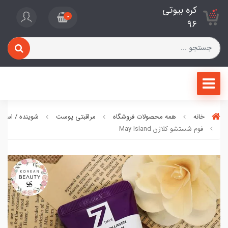
کره بیوتی
0
96
خانه
همه محصولات فروشگاه
مراقبتی پوست
شوینده / اسکر
فوم شستشو کلاژن May Island