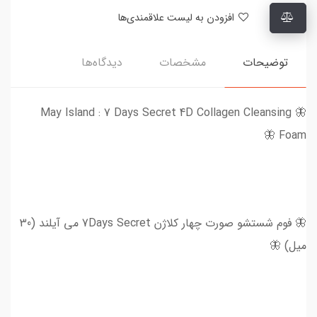
افزودن به لیست علاقمندی‌ها
توضیحات
مشخصات
دیدگاه‌ها
🦋 May Island : 7 Days Secret 4D Collagen Cleansing
Foam 🦋
🦋 فوم شستشو صورت چهار کلاژن 7Days Secret می آیلند (30
میل) 🦋