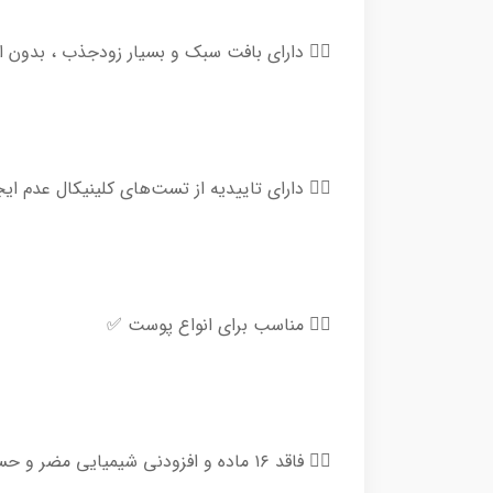
👈🏻 دارای بافت سبک و بسیار زودجذب ، بدو
👈🏻 دارای تاییدیه از تست‌های کلینیکال عدم 
👈🏻 مناسب برای انواع پوست ✅
👈🏻 فاقد ۱۶ ماده و افزودنی شیمیایی مضر و حساسیت‌زا ، دارای لیست ترکیبات کاملا سبز و تنها متشکل از ترکیبات ضروری ، بدون تست حیوانی🌱🐰