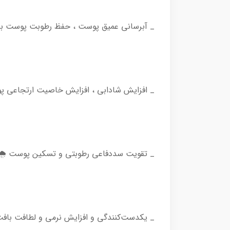
_ آبرسانی عمیق پوست ، حفظ رطوبت پوست به 
_ افزایش شادابی ، افزایش خاصیت ارتجاعی پوس
_ تقویت سددفاعی رطوبتی و تسکین پوست 🌧
_ یکدست‌کنندگی و افزایش نرمی و لطافت با