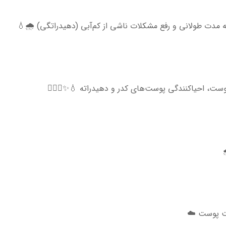
مدت طولانی و رفع مشکلات ناشی از کم‌آبی (دهیدراتگی) 🌧💧
ت، احیاکنندگی پوست‌های کدر و دهیدراته 💧✨💆🏻‍♀️
فت پوست ☁️