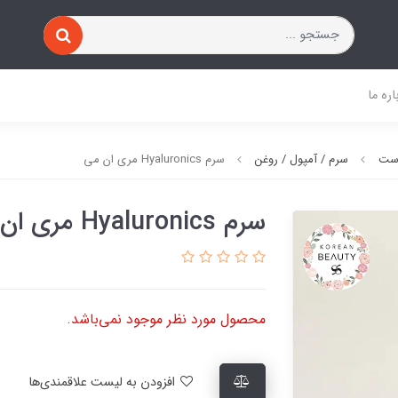
اره ما
وست
سرم / آمپول / روغن
سرم Hyaluronics مری ان می
سرم Hyaluronics مری ان می
محصول مورد نظر موجود نمی‌باشد.
افزودن به لیست علاقمندی‌ها