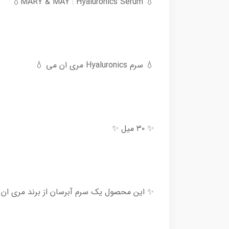
💧 MARY & MAY : Hyaluronics Serum💧
💧 سرم Hyaluronics مری ان می 💧
✨ ۳۰ میل ✨
✨ این محصول یک سرم آبرسان از برند مری ان م