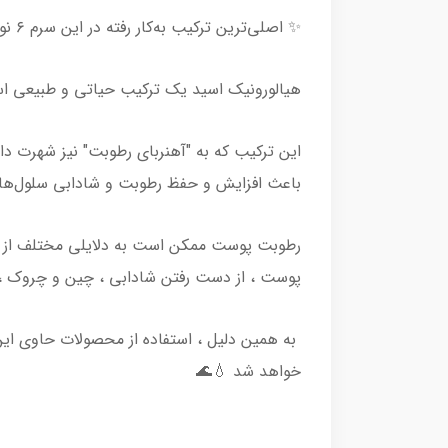
✨ اصلی‌ترین ترکیب به‌کار رفته در این سرم ۶ نوع هیالورونیک‌اسید با سایز و وزن مولکولی کم برای آبرسانی عمیق تمامی لایه‌های پوست است 🌧
هیالورونیک اسید یک ترکیب حیاتی و طبیعی است
این ترکیب که به "آهنربای رطوبت" نیز شهرت دار
باعث افزایش و حفظ رطوبت و شادابی سلول‌ه
رطوبت پوست ممکن است به دلایلی مختلف از د
پوست ، از دست رفتن شادابی ، چین و چروک 
به همین دلیل ، استفاده از محصولات حاوی ا
خواهد شد 💧🌊