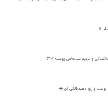
ز 👇🏻
‌کنندگی و ترمیم سددفاعی پوست 🩹🫘
ق پوست و رفع دهیدراتگی آن 🌧