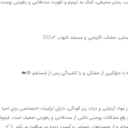
یب رسان محیطی، کمک به ترمیم و تقویت سددفاعی و رطوبتی پوست 🩹
س، خشک، اگزمایی و مستعد التهاب 🩹💆🏻‍♀️
ه با جلوگیری از خشکی و یا کشیدگی پس از شستشو 🦋☁️
ز مواد آرایشی و ذرات ریز آلودگی، دارای ترکیبات اختصاصی برای اح
 رفع مشکلات پوستی ناشی از سددفاعی و رطوبتی ضعیف است. فرمولا
ساند و از پوست‌های حساس و آسیب دیده نیز مراقبت می‌کند.💧🩹