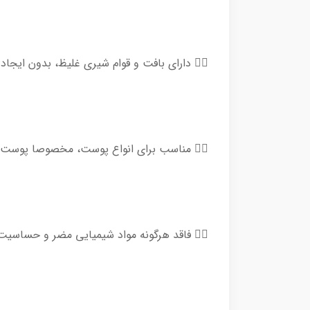
👈🏻 دارای بافت و قوام شیری غلیظ، بدون ا
👈🏻 مناسب برای انواع پوست، مخصوصا پوست‌
👈🏻 فاقد هرگونه مواد شیمیایی مضر و حساسیت‌