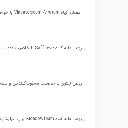
_ عصاره گیاه Vincetoxicum Atratum با خواص تسکین‌دهندگی و ضدالتهابی 🌿
_ روغن دانه گیاه Safflowe با خاصیت تقویت سددفاعی پوست و التیام‌بخشی 🩹💧🌱
_ روغن زیتون با خاصیت مرطوب‌کنندگی و تعدی
_ روغن دانه گیاه Meadowfoam برای افزایش نرمی و لطافت بافت پوست ☁️