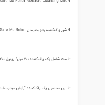
🥛make p:rem : Safe Me‌ Relief Moisture Cleansing Milk🥛
🥛شیر پاک‌کننده رطوبت‌رسان Safe Me‌ Relief میک پرم🥛
✨ست شامل یک پاک‌کننده ۲۰۰ میل/ ریفیل ۲۰۰ میل/ پد شستشو سیلیکونی✨
✨ این محصول یک پاک‌کننده آرایش مرطوب‌کننده و