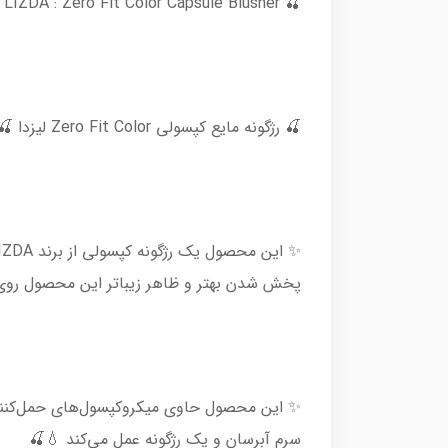
🍒 LIZDA : Zero Fit Color Capsule Blusher 🍒
🍒 رژگونه مایع کپسولی Zero Fit Color لیزدا 🍒
پخش شدن بهتر و ظاهر زیباتر این محصول رو
✨ این محصول حاوی میکروکپسول‌های حمل‌کنند
سرم آبرسان و یک رژگونه عمل می‌کند 💧🍒