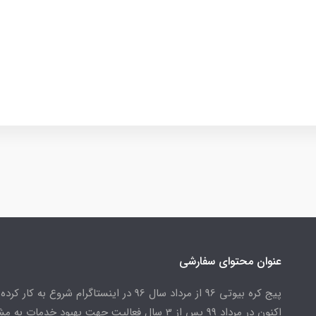
عنوان محتوای سفارشی
پیج کره بیوتی 96 از مرداد سال 96 در اینستاگرام شروع به کار کرد
اکنون در مرداد 99 پس از 3 سال فعالیت جهت بهبود خدمات به