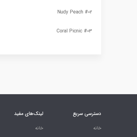
#02 Nudy Peach
#03 Coral Picnic
دسترسی سریع
لینک‌های مفید
خانه
خانه