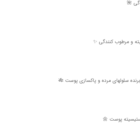
گی 🌺
یته و مرطوب کنندگی ✨
 برنده سلولهای مرده و پاکسازی پوست 🎋
استیسیته پوست 🌼