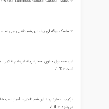
✨ JM Solution : Water Luminous Golden Cocoon Mask ✨
✨ ماسک ورقه ای پیله ابریشم طلایی جی ام س
این محصول حاوی عصاره پیله ابریشم طلایی ب
است✨🦋💧
ترکیب عصاره پیله ابریشم طلایی، آمینو اسیده
می‌شود ✨🐛💧