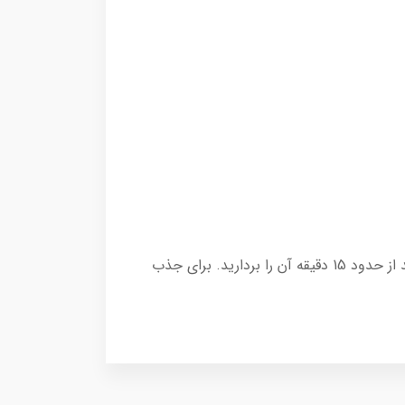
👈 طریقه مصرف : بعد از شستشوی صورت و تمیز کردن پوست با تونر، روی صورت قرار دهید و پس از جذب کامل بعد از حدود 15 دقیقه آن را بردارید. برای جذب