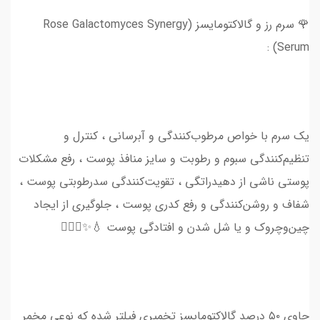
🌹 سرم رز و گالاکتومایسز (Rose Galactomyces Synergy
Serum) :
یک سرم با خواص مرطوب‌کنندگی و آبرسانی ، کنترل و
تنظیم‌کنندگی سبوم و رطوبت و سایز منافذ پوست ، رفع مشکلات
پوستی ناشی از دهیدراتگی ، تقویت‌کنندگی سدرطوبتی پوست ،
شفاف و روشن‌کنندگی و رفع کدری پوست ، جلوگیری از ایجاد
چین‌وچروک و یا شل شدن و افتادگی پوست 💧✨💆🏻‍♀️
حاوی ۵۰ درصد گالاکتومایسز تخمیری فیلتر شده که نوعی مخمر