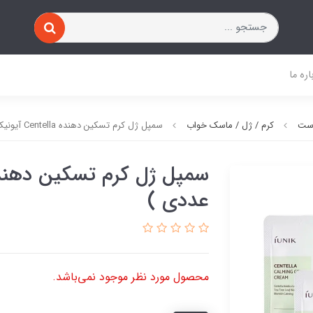
اره ما
وست
کرم / ژل / ماسک خواب
سمپل ژل کرم تسکین دهنده Centella آیونیک ( 5 عددی )
عددی )
محصول مورد نظر موجود نمی‌باشد.