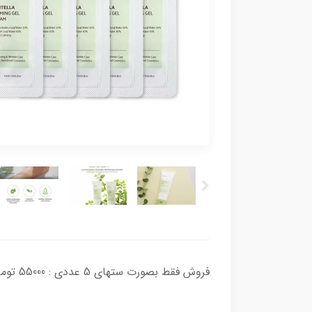
فروش فقط بصورت ستهای 5 عددی : 55000 تومان = 5 عدد سمپل