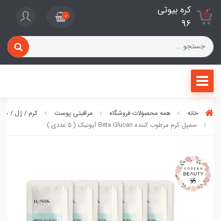
کره بیوتی
0
96
خانه
همه محصولات فروشگاه
مراقبتی پوست
کرم / ژل / ما
سمپل کرم مرطوب کننده Beta Glucan آیونیک ( 5 عددی )