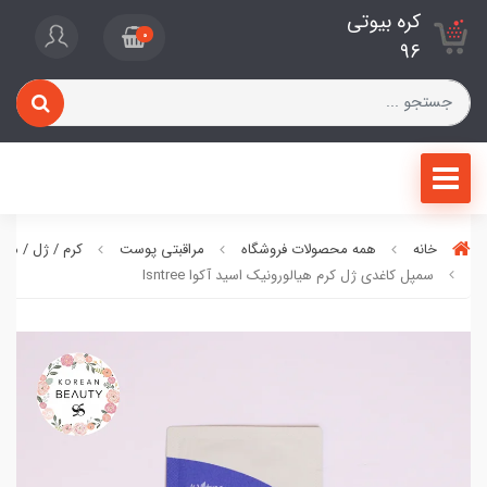
کره بیوتی
0
96
خانه
همه محصولات فروشگاه
مراقبتی پوست
کرم / ژل / ما
سمپل کاغدی ژل کرم هیالورونیک اسید آکوا Isntree