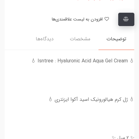
افزودن به لیست علاقمندی‌ها
توضیحات
مشخصات
دیدگاه‌ها
💧 Isntree : Hyaluronic Acid Aqua Gel Cream 💧
💧 ژل کرم هیالورونیک اسید آکوا ایزنتری 💧
✨ 2 میل ✨