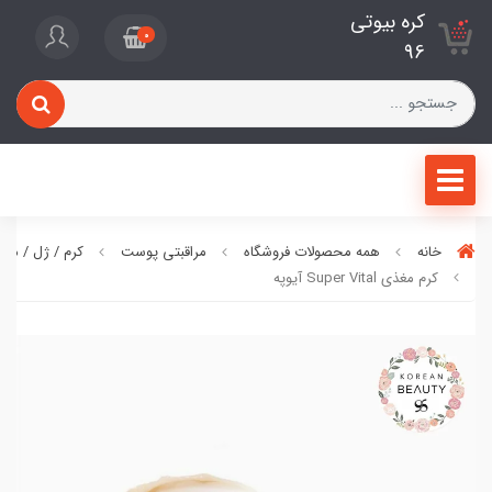
کره بیوتی
0
96
خانه
همه محصولات فروشگاه
مراقبتی پوست
کرم / ژل / ما
کرم مغذی Super Vital آیوپه