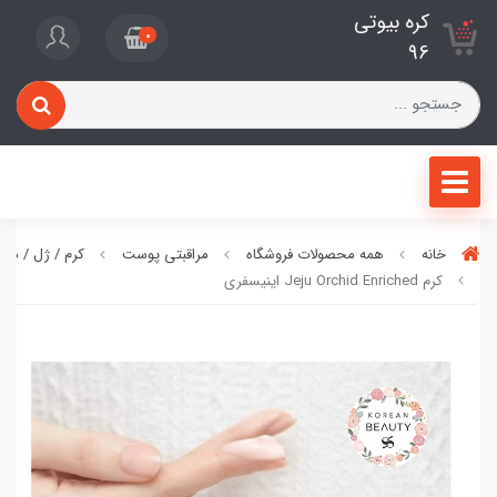
کره بیوتی
0
96
خانه
همه محصولات فروشگاه
مراقبتی پوست
کرم / ژل / ما
کرم Jeju Orchid Enriched اینیسفری