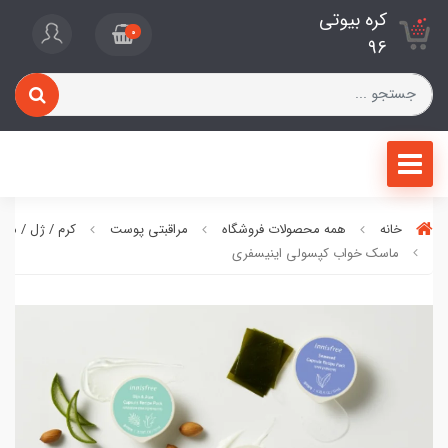
کره بیوتی
0
96
خانه
همه محصولات فروشگاه
مراقبتی پوست
کرم / ژل / ما
ماسک خواب کپسولی اینیسفری