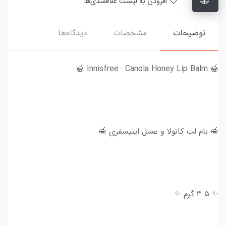
افزودن به لیست علاقمندی‌ها
توضیحات
مشخصات
دیدگاه‌ها
🍯 Innisfree : Canola Honey Lip Balm 🍯
🍯 بام لب کانولا و عسل اینیسفری 🍯
✨ ۳.۵ گرم ✨