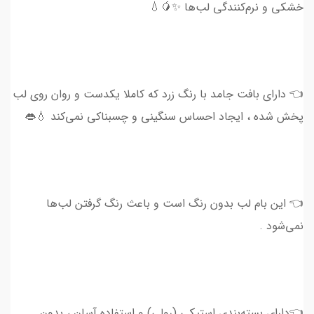
خشکی و نرم‌کنندگی لب‌ها ✨🥭💧
👈 دارای بافت جامد با رنگ زرد که کاملا یکدست و روان روی لب
پخش شده ، ایجاد احساس سنگینی و چسبناکی نمی‌کند 💧👄
👈 این بام لب بدون رنگ است و باعث رنگ گرفتن لب‌ها
نمی‌شود .
👈دارای بسته‌بندی استیکی (رولی) و استفاده آسان ، بدون