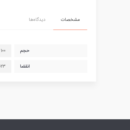
مشخصات
دیدگاه‌ها
حجم
100 میل
انقضا
023