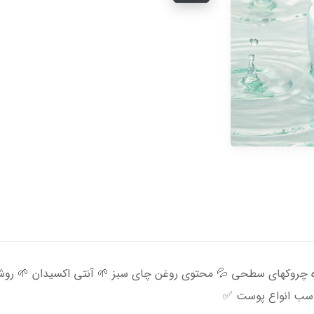
ده چروکهای سطحی 💦 محتوی روغن چای سبز 🌱 آنتی اکسیدان 🌱 روش
سب انواع پوست ✅