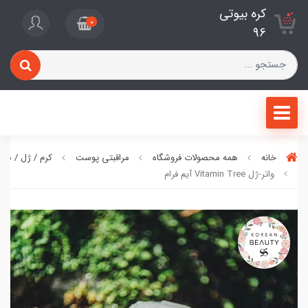
کره بیوتی
0
96
خانه
همه محصولات فروشگاه
مراقبتی پوست
کرم / ژل / ما
واتر-ژل Vitamin Tree آیم فرام