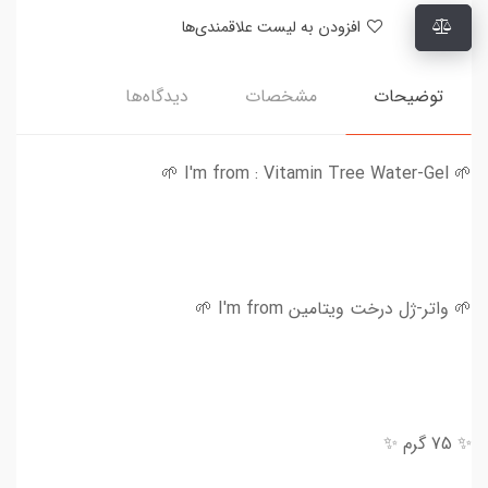
افزودن به لیست علاقمندی‌ها
توضیحات
مشخصات
دیدگاه‌ها
🌱 I'm from : Vitamin Tree Water-Gel 🌱
🌱 واتر-ژل درخت ویتامین I'm from 🌱
✨ 75 گرم ✨