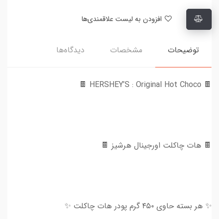
افزودن به لیست علاقمندی‌ها
توضیحات
مشخصات
دیدگاه‌ها
🍫 HERSHEY’S : Original Hot Choco 🍫
🍫 هات چاکلت اورجینال هرشیز 🍫
✨ هر بسته حاوی ۴۵۰ گرم پودر هات چاکلت ✨