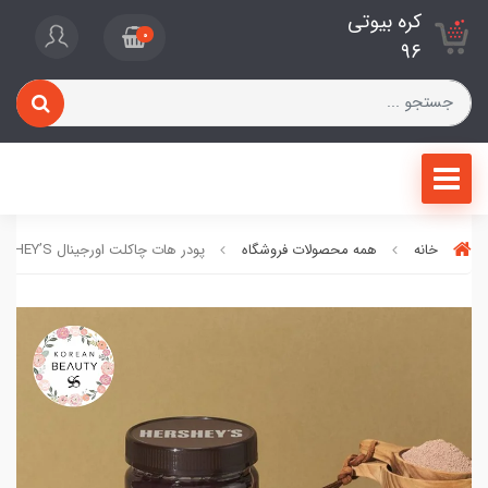
کره بیوتی
0
96
خانه
همه محصولات فروشگاه
پودر هات چاکلت اورجینال HERSHEY’S