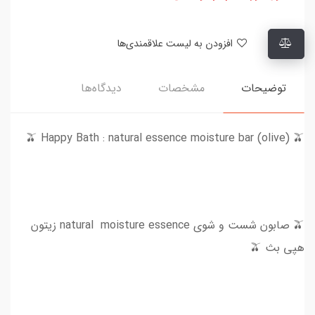
افزودن به لیست علاقمندی‌ها
توضیحات
مشخصات
دیدگاه‌ها
🫒 Happy Bath : natural essence moisture bar (olive) 🫒
🫒 صابون شست و شوی natural moisture essence زیتون
هپی بث 🫒