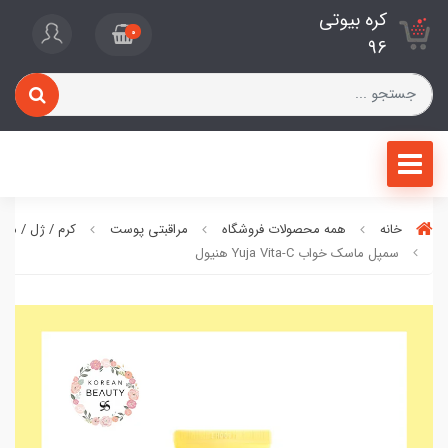
کره بیوتی
0
96
خانه
همه محصولات فروشگاه
مراقبتی پوست
کرم / ژل / ما
سمپل ماسک خواب Yuja Vita-C هنیول