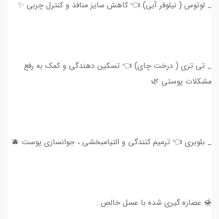
_ لوتوس ( نیلوفر آبی) 👈 کاهش سایز منافذ و کنترل چربی ✨
_ تی تری ( درخت چای) 👈 تسکین دهندگی و کمک به رفع
مشکلات پوستی 🌿
_ بلوبری 👈 ترمیم کنندگی و التیامبخشی ، جوانسازی پوست 🫐
🍯 عصاره گیری شده با عسل خالص :