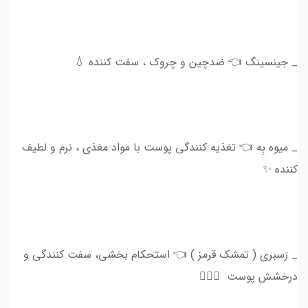
_ جینسینگ 👈 ضدچین و چروک ، سفت کننده 💧
_ میوه بِه 👈 تغذیه کنندگی پوست با مواد مغذی ، نرم و لطیف
کننده ✨
_ رَسبری ( تمشک قرمز ) 👈 استحکام بخشی، سفت کنندگی و
درخشش پوست 💆🏻‍♀