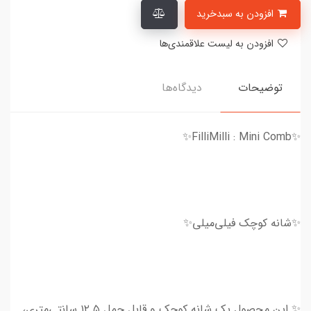
افزودن به سبدخرید
افزودن به لیست علاقمندی‌ها
توضیحات
دیدگاه‌ها
✨FilliMilli : Mini Comb✨
✨شانه کوچک فیلی‌میلی✨
✨ این محصول یک شانه کوچک و قابل حمل ۱۲.۵ سانتی‌متری،