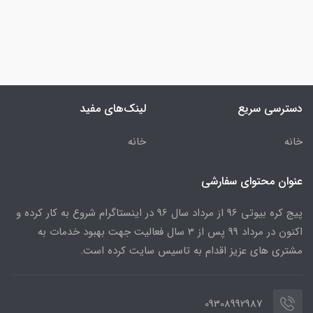
دسترسی سریع
لینک‌های مفید
خانه
خانه
عنوان محتوای سفارشی
پیج کره بیوتی 96 از مرداد سال 96 در اینستاگرام شروع به کار کرده و
اکنون در مرداد 99 پس از 3 سال فعالیت جهت بهبود خدمات به
مشتری های عزیز اقدام به تاسیس سایت کرده است.
09308992987