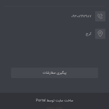
09308992987
کرج
پیگیری سفارشات
ساخت سایت توسط
Portal