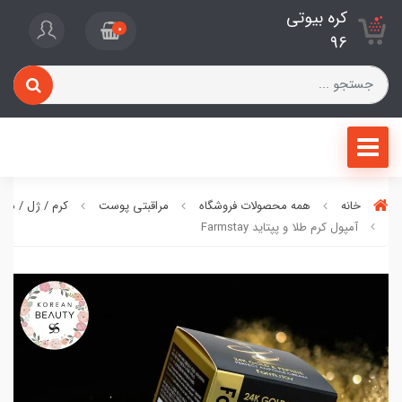
کره بیوتی
0
96
خانه
همه محصولات فروشگاه
مراقبتی پوست
کرم / ژل / ما
آمپول کرم طلا و پپتاید Farmstay