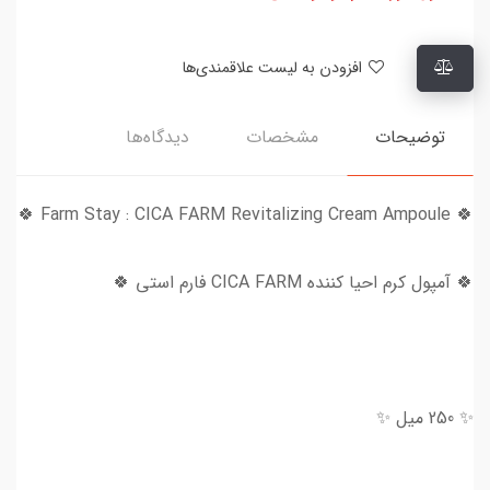
افزودن به لیست علاقمندی‌ها
توضیحات
مشخصات
دیدگاه‌ها
🍀 Farm Stay : CICA FARM Revitalizing Cream Ampoule 🍀
🍀 آمپول کرم احیا کننده CICA FARM فارم استی 🍀
✨ 250 میل ✨