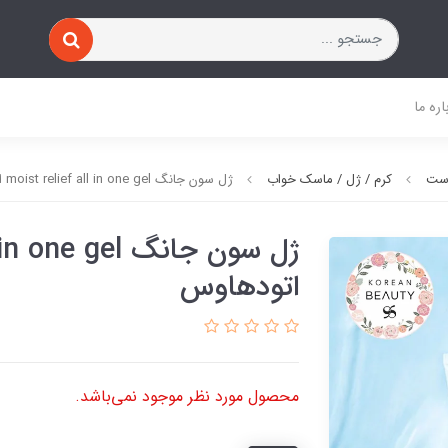
اره ما
وست
کرم / ژل / ماسک خواب
ژل سون جانگ moist relief all in one gel اتودهاوس
ژل سون جانگ gel
اتودهاوس
محصول مورد نظر موجود نمی‌باشد.