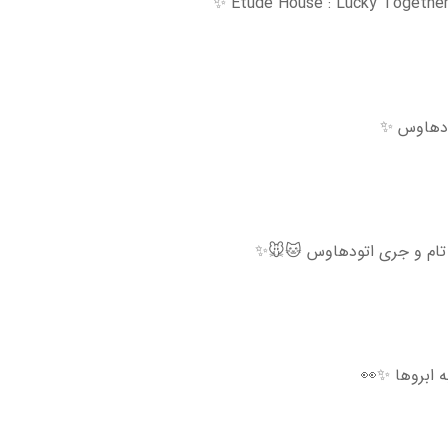
 ابروها ✨👀