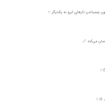
دون چسباندن تارهای ابرو به یکدیگر ✨
ان می‌کند 🪄
🕙✨