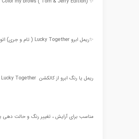
✨ Etude House : Lucky Together Color my brows ( Tom & Jerry Edition) ✨
✨ریمل ابرو Lucky Together ( تام و جری) اتودهاوس ✨
ریمل یا رنگ ابرو از کالکشن Lucky Together تام و جری اتودهاوس 🐱🐭✨
مناسب برای آرایش ، تغییر رنگ و حالت دهی به