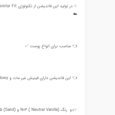
☁️
👈 مناسب برای انواع پوست ✅
👈 این فاندیشن دارای فینیش غیر مات و Glowy است ✨
✨دو رنگ (Neutral Vanilla ) N03 و (Sand) N05 موجود می‌باشند ✅