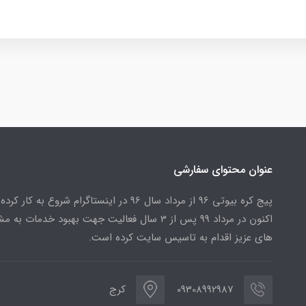
عنوان محتوای سفارشی
پیج کره بیوتی 96 از مرداد سال 96 در اینستاگرام شروع به کار کرد
اکنون در مرداد 99 پس از 3 سال فعالیت جهت بهبود خدمات به
های عزیز اقدام به تاسیس سایت کرده است.
09308992987
کرج