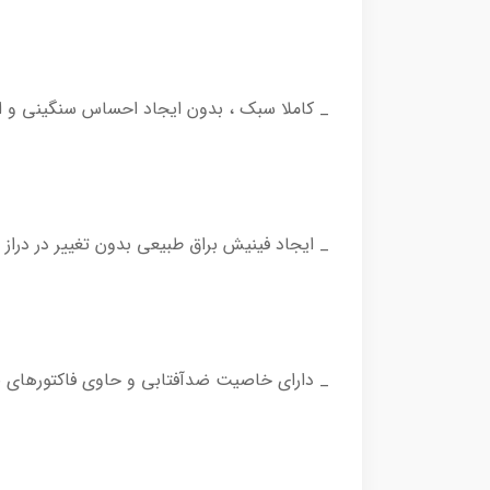
_ کاملا سبک ، بدون ایجاد احساس سنگینی و 
_ ایجاد فینیش براق طبیعی بدون تغيير در درا
_ دارای خاصیت ضدآفتابی و حاوی فاکتورهای PA++/SPF25 برای محافظت نسبی از پوست در برابر اشعه فرابنفش خورشید 🌤