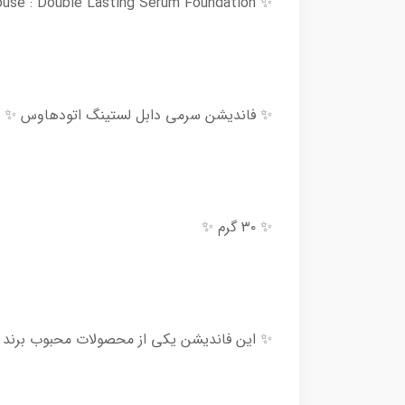
✨ Etude House : Double Lasting Serum Foundation ✨
✨ فاندیشن سرمی دابل لستینگ اتودهاوس ✨
✨ ۳۰ گرم ✨
✨ این فاندیشن یکی از محصولات محبوب برند اتود با بیش از ۱.۲ میلیون عدد فروش بوده و دار