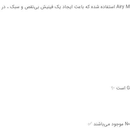
✨ در تولید این فاندیشن از تکنولوژی Airy Moistur Fit استفاده شده که باعث ایجاد یک 