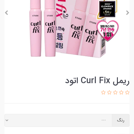
ریمل Curl Fix اتود
رنگ