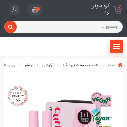
کره بیوتی
0
96
خانه
همه محصولات فروشگاه
آرایشی
چشم
ریمل Curl Fix اتود