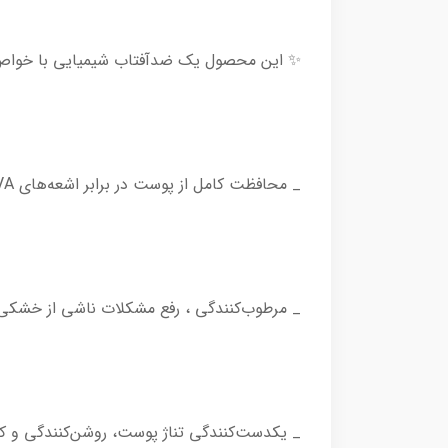
✨ این محصول یک ضدآفتاب شیمیایی با خواص 
_ محافظت کامل از پوست در برابر اشعه‌های UVA و UVB با فاکتورهای محافظتی SPF50+ و PA+++ ☀️
_ مرطوب‌کنندگی ، رفع مشکلات ناشی از خشک
_ یکدست‌کنندگی تناژ پوست، روشن‌کنندگی و ک