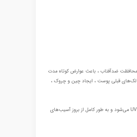
ض آن بدون محافظت ضدآفتاب ، باعث عوارض کوتاه مدت
لک‌های قبلی پوست ، ایجاد چین‌ و چروک ،
این کرم ضدآفتاب دارای دو فاکتور محافظتی SPF50+ و PA++++ برای محافظت از پوست در برابر اشعه‌های UVA و UVB می‌شود و به طور کامل از بروز آسیب‌های