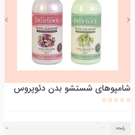
شامپوهای شستشو بدن دئوپروس
رایحه