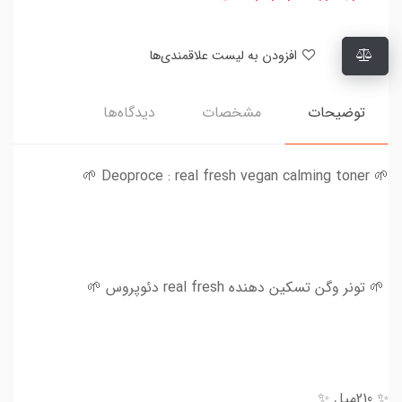
افزودن به لیست علاقمندی‌ها
توضیحات
مشخصات
دیدگاه‌ها
🌱 Deoproce : real fresh vegan calming toner 🌱
🌱 تونر وگن تسکین دهنده real fresh دئوپروس 🌱
✨ 210میل ✨