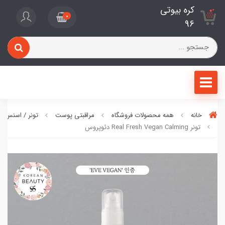
کره بیوتی
0
96
خانه
همه محصولات فروشگاه
مراقبتی پوست
تونر / اسنس 
تونر Real Fresh Vegan Calming دئوپروس