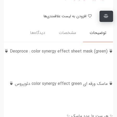
افزودن به لیست علاقمندی‌ها
توضیحات
مشخصات
دیدگاه‌ها
🍵 Deoproce : color synergy effect sheet mask (green) 🍵
🍵 ماسک ورقه ای color synergy effect green دئوپروس 🍵
✨ هر ست 10 عدد ماسک ✨