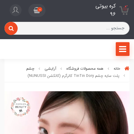
کره بیوتی
0
96
خانه
همه محصولات فروشگاه
آرایشی
چشم
پلت سایه چشم TinTin Dory کالرگرم (کالکشن NUNUSSI)