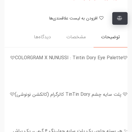
افزودن به لیست علاقمندی‌ها
توضیحات
مشخصات
دیدگاه‌ها
🩷COLORGRAM X NUNUSSI : Tintin Dory Eye Palette🩷
🩷 پلت سایه چشم TinTin Dory کالرگرام (کالکشن نونوشی)🩷
✨ هر بسته حاوی یک پلت سایه چهاررنگ ۴ گرمی، یک براش